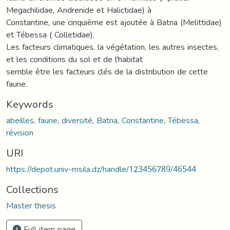
Megachilidae, Andrenide et Halictidae) à
Constantine, une cinquième est ajoutée à Batna (Melittidae)
et Tébessa ( Colletidae).
Les facteurs climatiques, la végétation, les autres insectes,
et les conditions du sol et de l'habitat
semble être les facteurs clés de la distribution de cette
faune.
Keywords
abeilles
,
faune
,
diversité
,
Batna
,
Constantine
,
Tébessa
,
révision
URI
https://depot.univ-msila.dz/handle/123456789/46544
Collections
Master thesis
Full item page