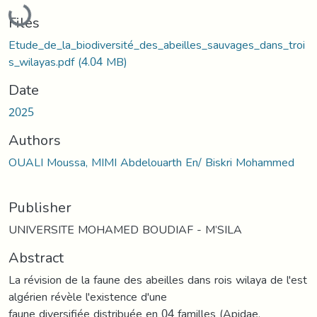
Loading...
Files
Etude_de_la_biodiversité_des_abeilles_sauvages_dans_troi
s_wilayas.pdf
(4.04 MB)
Date
2025
Authors
OUALI Moussa, MIMI Abdelouarth En/ Biskri Mohammed
Publisher
UNIVERSITE MOHAMED BOUDIAF - M’SILA
Abstract
La révision de la faune des abeilles dans rois wilaya de l'est
algérien révèle l'existence d'une
faune diversifiée distribuée en 04 familles (Apidae,