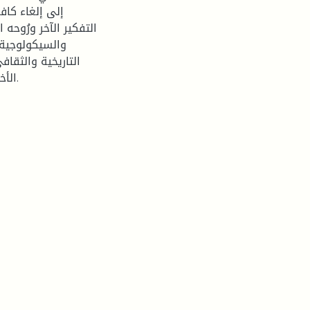
إلى إلغاء كاف
التفكير الآخر ورُوحه 
والسيكولوجية 
التاريخية والثقا
الأخير شكّلتْ في بحثنا مدارًا من التجاذُبات بين العربي واليهودي.