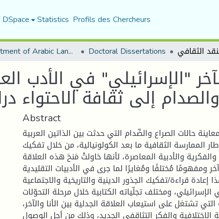
f DSpace
Statistics
Profils des Chercheurs
Department of Arabic Language and Literature
Doctoral Dissertations
آخر "الإسرائيلي" في الأدب الع
الصدام إلى ثقافة الاحتواء در
Abstract
عاينة حالات الصراع والصِّدام التي حدثت بين الذاتين العربية
ار الممارسة الثقافية ما بعد الكولونيالية، من خلال تفكيك
والفكرية والأدبية المعاصرة، لأنها حَاولتْ مَنحَ هذه العلاقة
 آخر ومفهومًا مُختلفًا ومُغايرًا لما جرى في الأدبيات التقليدية.
ذا إعادة قراءة/تفكيك الجذور الدينية والتاريخية والاجتماعية
 الإسرائيلي، ومختلف تجلّياته الكتابية خلال مرحلة التحوّلات
التي تشتغل على استيعاب العلاقة الجدلية بين الأنا والآخر،
الاختلافية والفكر التثاقفي الجديد، وذلك من أجل الوصول