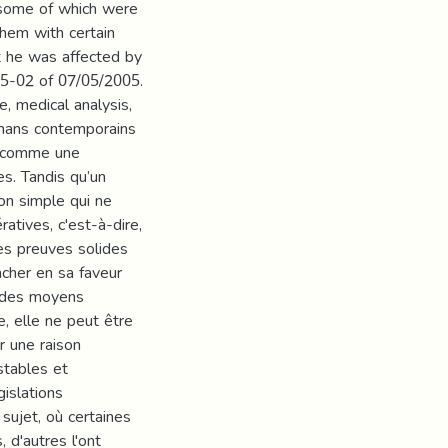
 some of which were
them with certain
at he was affected by
5-02 of 07/05/2005.
, medical analysis,
mans contemporains
DN comme une
es. Tandis qu’un
on simple qui ne
atives, c'est-à-dire,
Les preuves solides
ncher en sa faveur
r des moyens
e, elle ne peut être
r une raison
stables et
gislations
sujet, où certaines
 d'autres l'ont