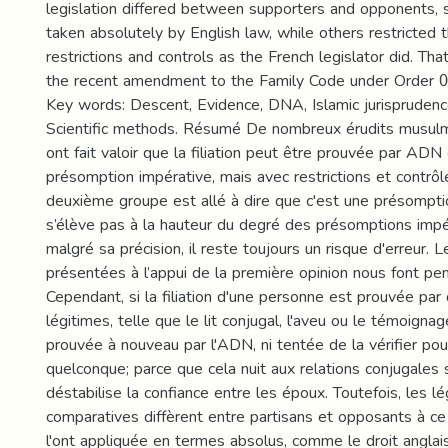
legislation differed between supporters and opponents,
taken absolutely by English law, while others restricted 
restrictions and controls as the French legislator did. Th
the recent amendment to the Family Code under Order 0
Key words: Descent, Evidence, DNA, Islamic jurisprudence
Scientific methods. Résumé De nombreux érudits musul
ont fait valoir que la filiation peut être prouvée par A
présomption impérative, mais avec restrictions et contrôl
deuxième groupe est allé à dire que c'est une présompti
s’élève pas à la hauteur du degré des présomptions impér
malgré sa précision, il reste toujours un risque d'erreur. 
présentées à l’appui de la première opinion nous font pe
Cependant, si la filiation d'une personne est prouvée pa
légitimes, telle que le lit conjugal, l'aveu ou le témoignag
prouvée à nouveau par l'ADN, ni tentée de la vérifier pou
quelconque; parce que cela nuit aux relations conjugales 
déstabilise la confiance entre les époux. Toutefois, les lé
comparatives diffèrent entre partisans et opposants à ce 
l'ont appliquée en termes absolus, comme le droit anglais,