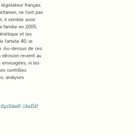
 législateur français,
itanien, ne l'ont pas
n, il semble avoir
la famille en 2005,
énétique et les
 l'article 40, le
ion. Au-dessus de ces
 décision revient au
 envisagées, ni les
les contrôles
es, analyses
الكلمات المفتاحية:،