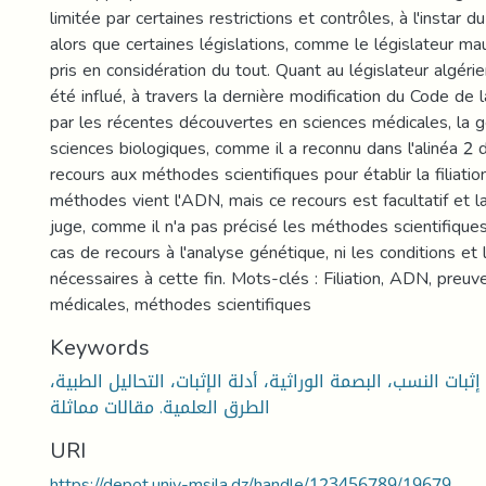
limitée par certaines restrictions et contrôles, à l'instar du
alors que certaines législations, comme le législateur maur
pris en considération du tout. Quant au législateur algérie
été influé, à travers la dernière modification du Code de 
par les récentes découvertes en sciences médicales, la g
sciences biologiques, comme il a reconnu dans l'alinéa 2 de
recours aux méthodes scientifiques pour établir la filiat
méthodes vient l'ADN, mais ce recours est facultatif et la
juge, comme il n'a pas précisé les méthodes scientifiques
cas de recours à l'analyse génétique, ni les conditions et 
nécessaires à cette fin. Mots-clés : Filiation, ADN, preuv
médicales, méthodes scientifiques
Keywords
 إثبات النسب، البصمة الوراثية، أدلة الإثبات، التحاليل الطبية
الطرق العلمية. مقالات مماثلة
URI
https://depot.univ-msila.dz/handle/123456789/19679