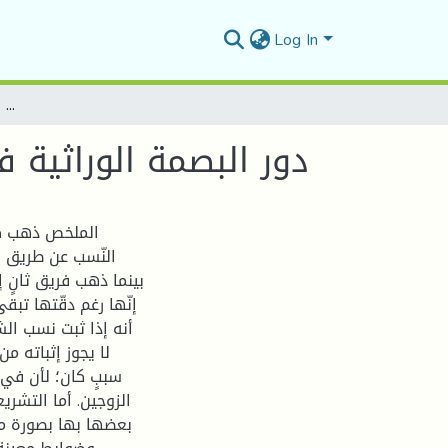
Log In
دور البصمة الوراثية في إثبات النّسب بين الفقه الإسلامي والقانون المقارن
دور البصمة الوراثية ف
الملخص ذهب كثي
النّسب عن طريق ا،
بينما ذهب فريق ثانٍ إ
إنّها رغم دقّتها تبقى
أنه إذا ثبت نسب الش
لا يجوز إثباته م
سببٍ كان؛ لأن في 
الزوجين. أما التشر
بعضها بها بصورة مطل