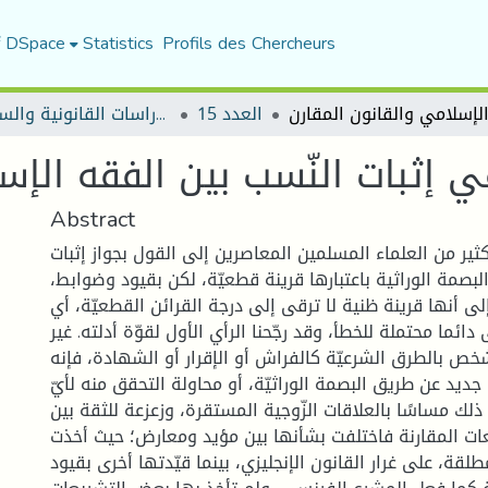
f DSpace
Statistics
Profils des Chercheurs
العدد 15
مجلة الأستاذ الباحث للدراسات القانونية والسياسية
ي إثبات النّسب بين الفقه الإس
Abstract
ر من العلماء المسلمين المعاصرين إلى القول بجواز إثبات
لبصمة الوراثية باعتبارها قرينة قطعيّة، لكن بقيود وضوابط
لى أنها قرينة ظنية لا ترقى إلى درجة القرائن القطعيّة، أي
 دائما محتملة للخطأ، وقد رجّحنا الرأي الأول لقوّة أدلته. غير
خص بالطرق الشرعيّة كالفراش أو الإقرار أو الشهادة، فإنه
ن جديد عن طريق البصمة الوراثيّة، أو محاولة التحقق منه لأيّ
ذلك مساسًا بالعلاقات الزّوجية المستقرة، وزعزعة للثقة بين
يعات المقارنة فاختلفت بشأنها بين مؤيد ومعارض؛ حيث أخذت
قة، على غرار القانون الإنجليزي، بينما قيّدتها أخرى بقيود