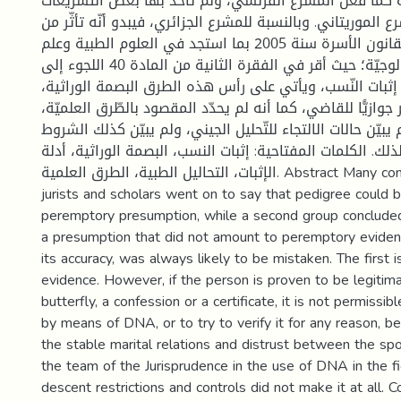
كما فعل المشرع الفرنسي، ولم تأخذ بها بعض التشريعات
 الموريتاني. وبالنسبة للمشرع الجزائري، فيبدو أنّه تأثّر من
خلال التعديل الأخير لقانون الأسرة سنة 2005 بما استجد في العلوم الطبية وعلم
الوراثة والعلوم البيولوجيّة؛ حيث أقر في الفقرة الثانية من المادة 40 اللجوء إلى
إثبات النّسب، ويأتي على رأس هذه الطرق البصمة الوراثية
مر جوازيًّا للقاضي، كما أنه لم يحدّد المقصود بالطّرق العلميّة
يبيّن حالات الالتجاء للتّحليل الجيني، ولم يبيّن كذلك الشروط
ذلك. الكلمات المفتاحية: إثبات النسب، البصمة الوراثية، أدلة
الإثبات، التحاليل الطبية، الطرق العلمية. Abstract Many contemporary Islamic
jurists and scholars went on to say that pedigree could 
peremptory presumption, while a second group conclud
a presumption that did not amount to peremptory evidenc
its accuracy, was always likely to be mistaken. The first i
evidence. However, if the person is proven to be legitima
butterfly, a confession or a certificate, it is not permissib
by means of DNA, or to try to verify it for any reason, be
the stable marital relations and distrust between the spo
the team of the Jurisprudence in the use of DNA in the fi
descent restrictions and controls did not make it at all. 