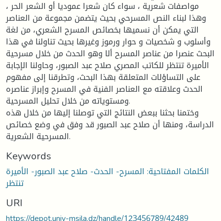
مواصفات شعرية ، سواء كان شعرا عموديا أو الشعر الحر ،
وهذا لبناء النص المسرحي بحيث يتضمن مجموعة من العناصر
التي يمكن أن نسميها بخصائص المسرح الشعري، من لغة
وأسلوب و شخصيات و حوار ورموز وغيرها بحيث تناولنا في هذا
البحث عنصرا من عناصر المسرح ألا وهو الحدث من خلال مسرحية
الأميرة تنتظر للكاتب المصري صلاح عبد الصبور، وحاولنا الإجابة
على التساؤلات المتعلقة بهذا البحث، وتطرقنا إلى مفهوم
الحدث وعلاقته مع العناصر الفنية في المسرح وإبراز عناصره
ومستوياته من خلال تحليل المسرحية.
وختمنا بحثنا ببعض النتائج التي توصلنا إليها من خلال هذه
الدراسة، ومنها أن صلاح عبد الصبور قد وفق في وضع خصائص
المسرحية الشعرية.
Keywords
الكلمات المفتاحية: المسرح- الحدث- صلاح عبد الصبور- الأميرة
تنتظر
URI
https://depot.univ-msila.dz/handle/123456789/42489