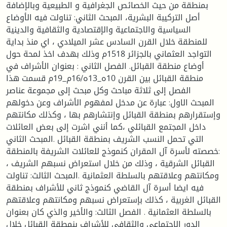
بمنطقة من حيث الخصائص الجغرافية و الطبيعية وبالإضافة
أصل التركيبة البشرية، المبحث الثاني: تناولت فيه الأوضاع
السياسية والاجتماعية والإقتصادية والثقافية والدينية
للمنطقة خلال القرن السادس عشر الميلادي ، اي منذ بداية
التواجد العثماني بالجزائر 1518م وذلك بهدف اخذ لمحة حول
أوضاع منطقة القبائل. الفصل الثاني : بعنوان الأشراف في
منطقة القبائل بين القرن 10ه_13ه/16م_19م قسمت هذا
الفصل إلى ثلاثة مباحث وكل مبحث إلى مجموعة عناصر
المبحث الاول: عبارة عن مدخل لمفهوم الأشراف وعن دخولهم
وإستقرارهم بمنطقة القبائل وإنتشارهم بها ، وكذلك مكانتهم
داخل المجتمع القبائلي ،كما أنني اشرت إلى بعض العائلات
التي تحمل النسب الشريف بمنطقة القبائل .المبحث الثاني
:خصصته لأسرة آل المقران كنموذج للعائلات الشريفة بالمنطقة
القبائل الشرقية ، وذلك من خلال استعراض نسبهم الشريف ،
ومكانتهم وعلاقتهم بالسلطة العثمانية .المبحث الثالث: تناولت
فيه ايضا أسرة آل القاضي كنموذج ثاني للأشراف بمنطقة
القبائل الغربية ، كذلك بإستعراض نسبهم ومكانتهم وعلاقتهم
بالسلطة العثمانية . الفصل الثالث: والأخير والذي كان بعنوان
الدور الاجتماعي والثقافي للأشراف بنمطقة القبائل خلال