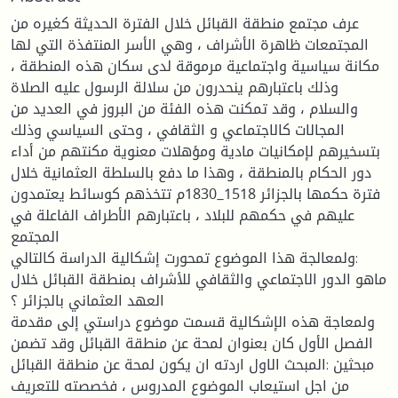
عرف مجتمع منطقة القبائل خلال الفترة الحديثة كغيره من
المجتمعات ظاهرة الأشراف ، وهي الأسر المنتفذة التي لها
مكانة سياسية واجتماعية مرموقة لدى سكان هذه المنطقة ،
وذلك باعتبارهم ينحدرون من سلالة الرسول عليه الصلاة
والسلام ، وقد تمكنت هذه الفئة من البروز في العديد من
المجالات كالاجتماعي و الثقافي ، وحتى السياسي وذلك
بتسخيرهم لإمكانيات مادية ومؤهلات معنوية مكنتهم من أداء
دور الحكام بالمنطقة ، وهذا ما دفع بالسلطة العثمانية خلال
فترة حكمها بالجزائر 1518_1830م تتخذهم كوسائط يعتمدون
عليهم في حكمهم للبلاد ، باعتبارهم الأطراف الفاعلة في
المجتمع
ولمعالجة هذا الموضوع تمحورت إشكالية الدراسة كالتالي:
ماهو الدور الاجتماعي والثقافي للأشراف بمنطقة القبائل خلال
العهد العثماني بالجزائر ؟
ولمعاجة هذه الإشكالية قسمت موضوع دراستي إلى مقدمة
الفصل الأول كان بعنوان لمحة عن منطقة القبائل وقد تضمن
مبحثين :المبحث الاول اردته ان يكون لمحة عن منطقة القبائل
من اجل استيعاب الموضوع المدروس ، فخصصته للتعريف