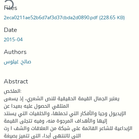
ding...
Files
2eca0211ae52b6d7af3d37cbda2d0890.pdf
(228.65 KB)
Date
2015-04
Authors
صالح, غيلوس
Abstract
الملخص:
يعتبر الجمال القيمة الحقيقية للنص الشعري، إذ يسعى
المتلقي الحصول عليه بعيدا عن
الإيديول وجيا والأفكار التي تحملها، والخلفيات التي يسنتد
إليها والأهداف المرجوة منه، وفيه تتجلى القيمة
الإبداعية للشاعر القائمة على شبكة من العلاقات والشف ا رت
التي لاتنتهي أبدا، التي تتميز بصيغة