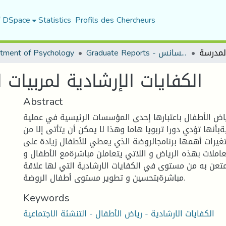
f DSpace
Statistics
Profils des Chercheurs
Graduate Reports - تقارير الليسانس
tment of Psychology
الكفايات الإرشادية لمربيات
Abstract
اض الأطفال باعتبارها إحدى المؤسسات الرئيسية في عملية
ةبأنها تؤدي دورا تربويا هاما وهذا لا يمكن أن يتأتى إلا من
غيرات أهمها برنامجالروضة الذي يعطي للأطفال زيادة على
لعاملات بهذه الرياض و اللاتي يتعاملن مباشرةمع الأطفال و
متعن به من مستوى في الكفايات الارشادية التي لها علاقة
مباشرةبتحسين و تطوير مستوى أطفال الروضة.
Keywords
الكفايات الارشادية - رياض الأطفال - التنشئة الاجتماعية