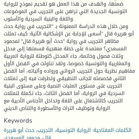
ضمنها، والهدف من هذا العمل هو تقديم نموذج للرواية
التونسية الجديدة التي تراهن على التجريب في الموضوعات
واللغة والبنية السردية والأسلوب.
ومن خلال هذه الدراسة المعنونة بـ "التجريب في رواية حدث
أبو هريرة قال “أسعى للإجابة عن الإشكالية الآتية: كيف تمثلت
مظاهر التجريب في رواية "حدث أبو هريرة قال" لمحمود
المسعدي؟ معتمدة على خطة منهجية قسمتها إلى مدخل
وثلاث فصول وخاتمة، جاء المدخل كتوطئة للرواية العربية
والمغاربية والتونسية خصوصا، ولقد تناولت في الفصل الأول
مفاهيم نظرية حول التجريب الروائي ورواده وآلياته، أما الفصل
الثاني فخصصته للجانب التطبيقي وتطرقت فيه إلى تمثلات
التجريب على مستوى العتبات النصية وعلى مستوى البنية
السردية في الرواية، أما الفصل الثالث، جاء تكملة لتمثلات
التجريب كالاشتغال على اللغة وتداخل الأجناس الأدبية مع
الرواية وتوظيف التراث والأسطورة والتناص الديني
Keywords
الكلمات المفتاحية: الرواية التونسية، التجريب، حدث أبو هريرة
قال، محمود المسعدي