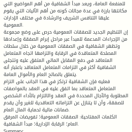
للمنفعة العامة، ويعد مبدأ الشفافية من أهم المواضيع التي
مكانتها بارزة في عدة مجالات كونه من أهم الآليات التي يقوم
عليها التنافس الشريف والرشادة في مختلف الإدارات
العمومية.
إن التنظيم الجديد للصفقات العمومية حرص على وضع مجموعة
من الإجراءات المدعمة للمبدأ عبر مراحل إبرام الصفقة وإعدادها
وتظهر الشفافية في الصفقات العمومية من خلال سلطات
المصلحة المتعاقدة في الرقابة والتزامها اتجاه المتعامل
المتعاقد في دفع المقابل المالي المتفق عليه وتتجلى
الشفافية أكثر في التزامات المتعامل المتعاقد باعتبار أنه
يتعلق بالصالح العام والأموال العامة.
فعليه فإن الشفافية ترتكز في هذا الجانب على التزام
المتعامل المتعاقد بما اتفق عليه في العقد بالمواصفات
المطلوبة والآجال المحددة في العقد والالتزام بالأداء الشخصي
للصفقة، وأن لا يتنازل عن التزاماته التعاقدية للغير وأن يقدم
ضمانات مالية لحماية المال العام.
الكلمات المفتاحية: الصفقات العمومية؛ تفويضات المرفق
العام؛ الرقابة الإدارية؛ مبدأ الشفافية.
Summary: