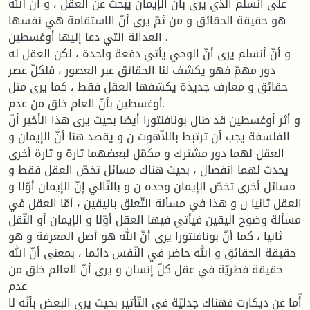
على أنسلم الذي يرى بأنّ الإيمان يبحث عن العقل ، و أنّ الله
هو حقيقة الحقائق و من ثمّ يرى أنّ الاستقامة هي نفسها
العدالة التي دعا إليها أوغسطين .
و أنّ أنسلم يرى أنّ الوحي يأتي دفعة واحدة ، لكن العقل له
دور مهمّ فهو يكشف لنا الحقائق عبر العصور ، فلكلّ عصر
حقائق و معارف جديدة يكشفها العقل فقط ، كما يرى مثل
أوغسطين بأنّ العام خلق من عدم.
و أثر أوغسطين قد طال بونافنتورا أيضا بحيث يرى هذا الأخير أنّ
الفلسفة يجب أن ترتبط باللاّهوت ن و يقصد هنا أنّ الإيمان و
العقل لهما دور مشترك و مكمّل لبعضهما تارة و تارة أخرى
يحدث لهما انفصال ، بحيث هناك مسائل تخصّ العقل فقط و
مسائل أخرى تخصّ الإيمان وحده ن و بالتّالي إنّ الإيمان أوّلا و
العقل ثانيا ن و هذا في مسألة التّعلق باليقين ، أمّا العقل في
مسألة وضوح اليقين فيأتي فيها العقل أوّلا و الإيمان أو النّقل
ثانيا ، كما أنّ بونافنتورا يرى أنّ الله هو أصل المعرفة و هو
حقيقة الحقائق و الله حاضر في النّفس دائما ، بمعنى أنّ الله
حقيقة فطريّة في عقل كلّ إنسان و يرى أنّ العالم خلق من
عدم.
أّما عن ديكارت فهناك جدليّة في التّأثير بحيث يرى البعض بأنّه لا