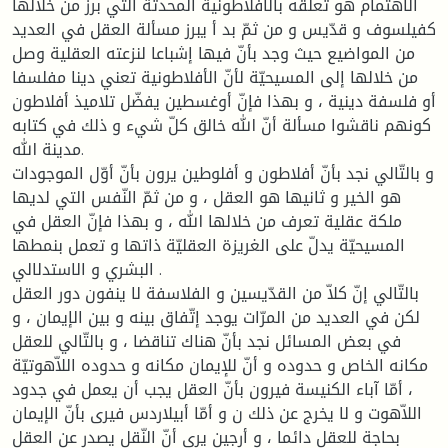
الاهتمام هو تعلّقه بالأفلاطونية المحدثة التي برز من خلالها
كفيلسوف و قدّيس و من ثمّ بد أ يبرز مسألة العقل في العديد
من المواضيع حيث وجد بأنّ فيها إشباعا لنزعته العقلية وصل
من خلالها إلى المسيحيّة لأنّ الأفلاطونية تعني دينا مفلسفا
أو فلسفة دينية ، و بهذا فإنّ أوغسطين يفضّل تلاميذ أفلاطون
كونهم ناقشوا مسألة أنّ الله خالق كلّ شيء و ذلك في كتابه
مدينة الله.
و بالتّالي نجد بأنّ أفلاطون و أفلوطين يرون بأنّ أوّل الموجودات
هو الخير و ثانيها هو العقل ، و من ثمّ النّفس التي لديها
ملكة عقلية تعرف من خلالها الله ، و بهذا فإنّ العقل في
المسيحيّة يدلّ على الغريزة العقليّة ذاتها و تعمل بنمطها
البشري و الاستدلالي .
بالتّالي إنّ كلاّ من القدّيسين و الفلاسفة لا ينفون دور العقل
لكن في العديد من المرّات يوجد إتّفاق بينه و بين الإيمان ، و
في بعض المسائل نجد بأنّ هناك تناقضا ، و بالتّالي للعقل
مكانه الخاص و حدوده و أنّ للإيمان مكانه و حدوده اللاّهوتيّة
، أمّا آباء الكنيسة فيرون بأنّ العقل يجب أن يعمل في جدود
اللاّهوت و لا يخرج عن ذلك ن و أمّا أبيلاردس فيرى بأنّ الإيمان
بحاجة للعقل دائما ، و أرجين يرى أنّ النّقل يصدر عن العقل