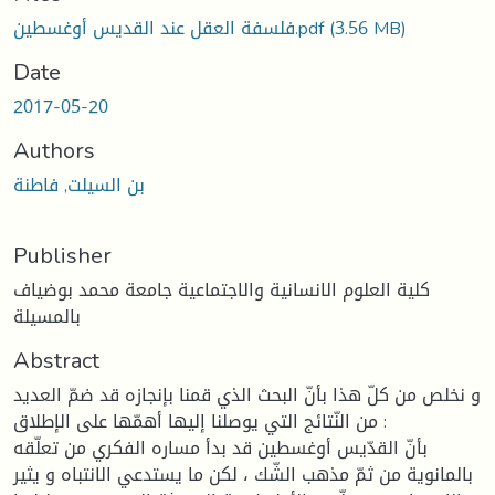
(3.56 MB)
فلسفة العقل عند القديس أوغسطين.pdf
Date
2017-05-20
Authors
بن السيلت, فاطنة
Publisher
كلية العلوم الانسانية والاجتماعية جامعة محمد بوضياف
بالمسيلة
Abstract
و نخلص من كلّ هذا بأنّ البحث الذي قمنا بإنجازه قد ضمّ العديد
من النّتائج التي يوصلنا إليها أهمّها على الإطلاق :
بأنّ القدّيس أوغسطين قد بدأ مساره الفكري من تعلّقه
بالمانوية من ثمّ مذهب الشّك ، لكن ما يستدعي الانتباه و يثير