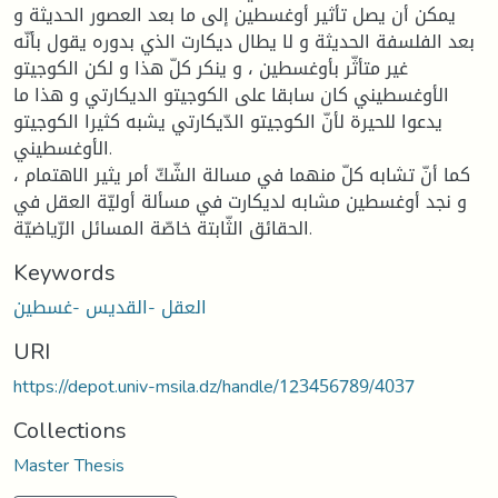
يمكن أن يصل تأثير أوغسطين إلى ما بعد العصور الحديثة و
بعد الفلسفة الحديثة و لا يطال ديكارت الذي بدوره يقول بأنّه
غير متأثّر بأوغسطين ، و ينكر كلّ هذا و لكن الكوجيتو
الأوغسطيني كان سابقا على الكوجيتو الديكارتي و هذا ما
يدعوا للحيرة لأنّ الكوجيتو الدّيكارتي يشبه كثيرا الكوجيتو
الأوغسطيني.
كما أنّ تشابه كلّ منهما في مسالة الشّكّ أمر يثير الاهتمام ،
و نجد أوغسطين مشابه لديكارت في مسألة أوليّة العقل في
الحقائق الثّابتة خاصّة المسائل الرّياضيّة.
Keywords
العقل -القديس -غسطين
URI
https://depot.univ-msila.dz/handle/123456789/4037
Collections
Master Thesis