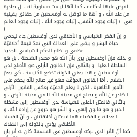
لفرض عليها أحكامه ، كما أنّها ليست مساوية له ، بل صادرة
من عند الله ، و أهمّ ما توصّل له أوغسطين من حقائق يقينية
هي : ( إثبات وجود النّفس، إثبات وجود الله ، إثبات وجود العالم
).
و إنّ الفكر السّياسي و الأخلاقي لدى أوغسطين جاء ليحمي
حياة البشر و يبقى على العدالة التي تعدّ قيمة أخلاقيّة
عظمى و نظام للحكم السّياسي الجديد.
و بذلك فإنّ أوغسطين يرى بأنّ الله هو مصدر السّلطة ، بل هو
السّلطة العليا . و بالتّالي فإن القانون الأزلي هو الأصلح لدى
أوغسطين و هذا يعني الدّولة تخضع للكنيسة ، كي يعمّ
السّلام ، أمّا القانون المؤقّت فهو غير صالح لأنّه يحكم على
الأمور الظّاهرة ، لكن لا يعلم الخفيّة بعكس القانون الأزلي
الصّادر عن الله و يصلح في مدينة الله لا في مدينة الأرض ، و
بالتّالي فالمثل الأعلى للسّياسة لدى أوغسطين إلى مشكلة
الخير و هو قانون إلهي ، و الشّر هو خروج عن إرادة الله، و
العدالة و الفضيلة هما قيمتان أخلاقيّتان ، و أنّ الفساد
الأخلاقي يؤدي بالدّولة إلى الهلاك.
كما أنّ الأثر الذي تركه أوغسطين في الفلسفة كان له أثر بارز