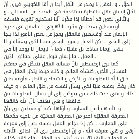
الحقّ ، و العقل لا يصدر عن النّقل أبدا ن أمّا الاكويني فيرى أنّ
لكلّ إنسان عقل بالفطرة يستخدمه في العديد من المسائل ، و
بالتّالي نكون قد أخطأنا إذا فكّرنا أنّنا نستطيع تقويم فلسفة
أوغسطين بعيدا عن فكره اللاّهوتي ، فالعقل في حدود
الإيمان عند أوغسطين فالعقل يعجز عن بعض الأمور لذا يلجأ
إلى الوحي ، لكن العقل يسبق الوحي فقط لكي يتعقّله و لا
يبقى إيمانا ساذجا بل عقليّا ، كما ،ّ الإيمان لا يوجد إلاّ في
العقل ، فالإيمان قبول عقلي لحقائق الدّين .
كما يرى أوغسطين بأنّ مسألة العقل تتدخّل في معظم
المسائل الأخرى كنشأة العالم. و ذلك حينما يتدبّر العقل في
خلق الله للمخلوقات و للأرض و السّماء و البّحار ، فأوغسطين
كان يفكّر بعقله مليّا لكي يسأل نفسه من خلق العالم ، و كيف
ذلك و متى حدث ذلك حتى يتوصّل إلى أن يسأل المخلوقات من
خالقها و هي تهتف بأنّ الله خالقها.
و الله هو أصل المعارف و أوّلها، كما أوغسطين يرى بأنّ
المعرفة العقليّة أجدر من المعرفة الحسّيّة من ناحية حكمها
على المعارف ، لكن إذا تجاوز العقل نفسه يصل إلى معرفة
أرقى و هي معرفة الله ، و إنّ أوغسطين يرى أنّ الحائق الثّابتة
و المعارف اليقينيّة ليست أدنى من العقل ، فلو كانت كذلك