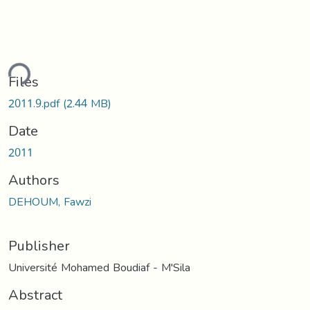
ding...
Files
2011.9.pdf
(2.44 MB)
Date
2011
Authors
DEHOUM, Fawzi
Publisher
Université Mohamed Boudiaf - M'Sila
Abstract