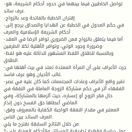
-تواصل الخاطبين فيما بينهما في حدود أحكام الشريعة، هو
عرف سائد.
-إقتران الخطبة بالفاتحة وعد بالزواج.
-في حكم العدول في الخطبة عن الهدايا والصداق يرجع إلى
أحكام الشريعة الإسلامية والعرف .
-أما فيما يتعلق بالزواج فمن الضروري توافر الرضا في العقد
وضرورة وجود الولي، وتوافر الأهلية لكلا الطرفين.
-وبالنسبة للطلاق اللفظ المشهور للدلالة عليه هو لفظ
الطلاق.
-جرت الأعراف على أن المرأة المعتدة تعتد في بيت أهلها في
غالب الأحيان وهو عرف فاسد.
-تغير واقع الأعراف وعادات المجتمعات كما كان عليه في عصر
الفقهاء أثر في حكم مشاركة الزوجة العاملة في النفقة في
حال فقر الزوج أو إعساره، حيث ألزمها بالمشاركة، وفي
الماضي أعطاها حق الفسخ دون إنذار.
-المعتبر في مقدار النفقة الواجبة الكفاية بالمعروف وفق
العرف السائد بين الناس.
من خلال النتائج السابقة نقترح ما يلي:
1-عمل دراسة فقهية تطبيقية للمسائل والأحكام المبنية على