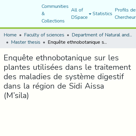
Communities
All of
Profils de
&
Statistics
DSpace
Chercheur
Collections
Home
Faculty of sciences
Department of Natural and Life Sciences
Master thesis
Enquête ethnobotanique sur les plantes utilisées dans le traitement des maladies de système digestif dans la région de Sidi Aissa (M’sila)
Enquête ethnobotanique sur les
plantes utilisées dans le traitement
des maladies de système digestif
dans la région de Sidi Aissa
(M’sila)