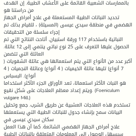
بالممارسات الشعبیة القائمة على الأعشاب الطبیة. إن الھدف
من دراستنا ھو
تحدید النباتات الطبیة المستعملة في علاج أمراض الجھاز
الھضمي في منطقة سیدي عیسى (المسیلة) ، للقیام بذلك تم
إجراء سلسلة من التحقیقات
النباتیة باستخدام 117 ورقة استبیان. أتاحت النتائج التي تم
الحصول علیھا التعرف على 25 نوع نباتي ینتمي إلى 12 عائلة.
العائلة التي تتضمن
أكبر عدد من الأنواع التي یتم استعمالھا ھي عائلة الشفویات (
7 أنواع) تلیھا عائلة الخیمیات ( 4 أنواع) وعائلة النجمیات ( 4
أنواع). البسباس
ھو النبات الأكثر استعمالا، تعد الأوراق الجزء الأكثر استخداما
ویتم إعداد معظم العلاجات على شكل نقیع. (Foeniculum
vulgare Mill.)
تستخدم ھذه العلاجات العشبیة عن طریق الشرب. جمع وتحلیل
البیانات سمح بإنشاء جدول للنباتات الطبیة التي یستعملھا
سكان سیدي عیسى في
علاج أمراض الجھاز الھضمي الشائعة. كما أن ھذا العمل
سیسھل الوصول إلى المعلومات المتعلقة بالنباتات الطبیة