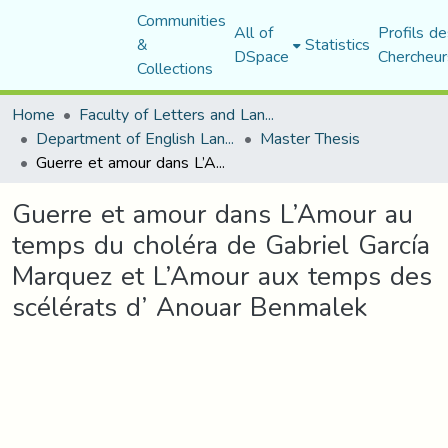
Communities
All of
Profils de
&
Statistics
DSpace
Chercheur
Collections
Home
Faculty of Letters and Languages
Department of English Language and Literature
Master Thesis
Guerre et amour dans L’Amour au temps du choléra de Gabriel García Marquez et L’Amour aux temps des scélérats d’ Anouar Benmalek
Guerre et amour dans L’Amour au
temps du choléra de Gabriel García
Marquez et L’Amour aux temps des
scélérats d’ Anouar Benmalek