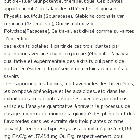
but d’évaluer leur potentiel thérapeutique. Ces plantes
appartiennent à trois familles différentes et qui sont
Physalis acutifolia )Solanaceae(, Glebionis coronaria var.
coronaria )Asteraceae(, Ononis natrix ssp.
Polyclada)Fabaceae(. Ce travail est divisé comme suivantes
: l’obtention
des extraits polaires à partir de ces trois plantes par
macération avec un solvant organique (éthanol). L'analyse
qualitative et expérimentale des extraits qui permis de
mettre en évidence la présence de certains composés à
savoirs
: les saponines, les tannins, les flavonoïdes, les triterpènes,
les composé phénolique et les alcaloïdes...etc, dans les
extraits des trois plantes étudiées avec des proportions
variables. L’analyse quantitative à travers le processus de
dosage a permis de montrer la quantité des phénols et des
flavonoïdes dans les extraits des trois plantes comme
suivant,la teneur du type Physalis acutifolia égale à 50,166
mg EAG/g et 37,458 mg Qu E/g, respectivement, pour