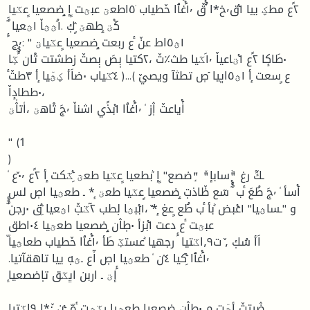
٢ًع مطؼ ييا ١ٝق٬خ٭ا ُ٘ٝقٚ ١َٝ٬غٱا حٚطياب ٘٥اطعؾ عبؿت ٍإ ٟضصعيا ٍعػيا
َ ٌكٝؾ ٟطهؾ ٍٛكٜ .١ُؿؿاٚ ١ؿعيا
َٔ ١ؿ٥اط عنٚ ٔع ربعت ٟضصعيا ٍعػياؾ " :٬ج
٠طَاكٕا ٢ًع ١ٝؾاعياٚ ١َ٬ػيا طث٪تٚ ،٢كتيا بٖصَ بٖصتٚ زطشتت تْان ًٌُػٕا
،٠ططادٕاٚ
اٗٝياعتٚ اٖٛز ٗ ١َٝ٬غٱا ١ٝبذًي اشناٚ ٬جَ تْاهؾ ،اٗتاٛٗؾ
" (1
)
ٗ ـكَٓ رغ "ٞسابإ"ٚ "ٟضصع" ٍإ ٞبطعيا ٍعػيا طعؾ ِٝػكت ٕأ ٢ًع ٠ٚ٬ع
عبؿت ٔع دعت ١ٝبزأ ٠طٖاٛن ٟضصعيا طعؿيا ٠٤اطق
.١َٝ٬غٱا ِٝكيا ٤ٛن ٗ طعؿيا اصٖ اٗٓع ـؿهٜ ييا تاهقآتيا
ضٛڀتتٚ أؿٓت م ٠طٖاٛن ٟضصعيا طعؿيا رػؿت ٔهّ ـٝن :ٍٚ٭ا ٍ٩اػتيا