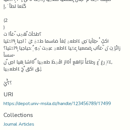
كٓتعا لطآَ ٗ ٫إ
(2
)
؟طخأتَ ٌهؿب ّ٬غٱا ت
١كڀَٓ َٔ ٠طٖاٛيا ٙصٖ ٤اطعؾ بًغأ ضاسما طػؿْ ـٝن :ْٞاجيا ٍ٩اػتيا
زاتْإ ِتٜ ٞن ّ٬غٱاب ٟضصعيا ٍعػيا ٤اطعؾ عبؿت ٞؿهٜ ٌٖ :حياجيا ٍ٩اػتيا؟
٠سساٚ
٤٫٪ٖ رغ ٔع رطاغأٚ تاٜاهع اُ٥از اقٛؾطَ طعؿيا َٔ ٌ٥اشا ِهيا اصٖ ٌن
ؼٝق ١كق ٌجَ ٤اطعؿيا
؟٢ًٝيٚ
URI
https://depot.univ-msila.dz/handle/123456789/17499
Collections
Journal Articles