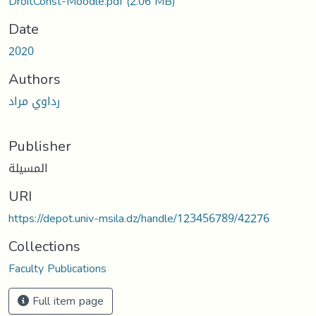
DroitConst-Moodle.pdf
(2.06 MB)
Date
2020
Authors
رداوي مراد
Publisher
المسيلة
URI
https://depot.univ-msila.dz/handle/123456789/42276
Collections
Faculty Publications
Full item page