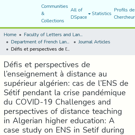
Communities
All of
Profils de
&
Statistics
DSpace
Chercheur
Collections
Home
Faculty of Letters and Languages
Department of French Language and Literature
Journal Articles
Défis et perspectives de l’enseignement à distance au supérieur algérien: cas de l’ENS de Sétif pendant la crise pandémique du COVID-19 Challenges and perspectives of distance teaching in Algerian higher education: A case study on ENS in Setif during the COVID-19 pandemic crisis
Défis et perspectives de
l’enseignement à distance au
supérieur algérien: cas de l’ENS de
Sétif pendant la crise pandémique
du COVID-19 Challenges and
perspectives of distance teaching
in Algerian higher education: A
case study on ENS in Setif during