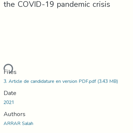
the COVID-19 pandemic crisis
ding...
Files
3. Article de candidature en version PDF.pdf
(3.43 MB)
Date
2021
Authors
ARRAR Salah