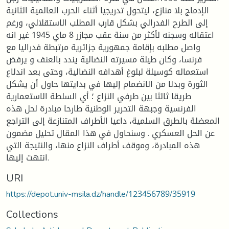
الإدماج بلا منازع، ليتحول تدريجيا أثناء الحرب العالمية الثانية
إلى الطرح الفدرالي بشكل قارب المطلب الاستقلالي، ورغم
اعتقاله وسجنه لأكثر من سنة عقب مجازر 8 ماي 1945 غير انه
واصل مطلبه بإقامة جمهورية جزائرية مرتبطة فدراليا مع
فرنسا، وكان طيلة مسيرته النضالية يندد بالعنف و يرفض
استعماله كوسيلة لبلوغ أهدافه النضالية، وحتى بعد اندلاع
الثورة وبدلا من الانضمام إليها في بدايتها حاول أن يشكل
طريقا ثالثا بين طرفي النزاع ؛ أي السلطة الاستعمارية
الفرنسية وجبهة التحرير الوطنية طارحا مبادرة لحل هذه
المعضلة بالطرق السلمية، داعيا الأطراف المتنازعة إلى التراجع
عن الحل العسكري . وسنحاول في هذا المقال تحليل مضمون
هذه المبادرة، وموقف أطراف النزاع منها، والنتيجة التي
انتهت إليها.
URI
https://depot.univ-msila.dz/handle/123456789/35919
Collections