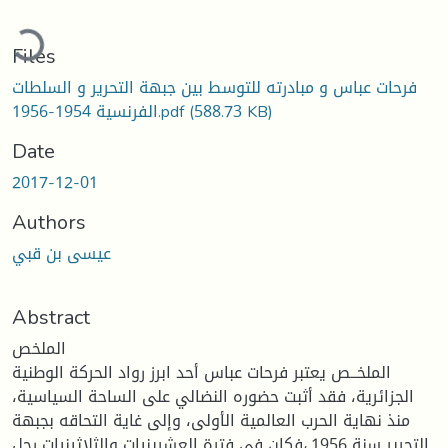
ding...
Files
فرحات عباس و مبادرته للتوسط بين جبهة التحرير و السلطات
(588.73 KB)
الفرنسية 1954-1956.pdf
Date
2017-12-01
Authors
عيسى بن قبي
Abstract
الملخص
الملخــص يعتبر فرحات عباس أحد ابرز رواد الحركة الوطنية
الجزائرية، فقد أثبت حضوره النضالي على الساحة السياسية،
منذ نهاية الحرب العالمية الأولى، وإلى غاية التحاقه بجبهة
التحرير سنة 1956.،فكان في فترة العشرينيات والثلاثينيات رجل