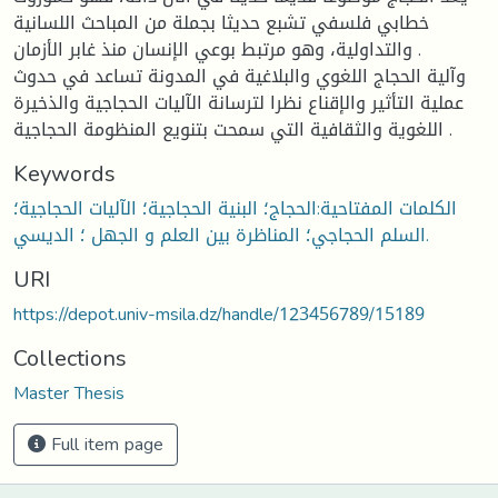
خطابي فلسفي تشبع حديثا بجملة من المباحث اللسانية
والتداولية، وهو مرتبط بوعي الإنسان منذ غابر الأزمان .
وآلية الحجاج اللغوي والبلاغية في المدونة تساعد في حدوث
عملية التأثير والإقناع نظرا لترسانة الآليات الحجاجية والذخيرة
اللغوية والثقافية التي سمحت بتنويع المنظومة الحجاجية .
Keywords
الكلمات المفتاحية:الحجاج؛ البنية الحجاجية؛ الآليات الحجاجية؛
السلم الحجاجي؛ المناظرة بين العلم و الجهل ؛ الديسي.
URI
https://depot.univ-msila.dz/handle/123456789/15189
Collections
Master Thesis
Full item page