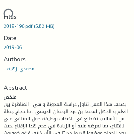
ding...
Files
2019-196.pdf
(5.82 MB)
Date
2019-06
Authors
- محمدي, زهية
Abstract
ملخص
يهدف هذا العمل تناول دراسة المدونة و هي : المناظرة بين
العلم و الجهل لمحمد بن عبد الرحمان الديسي ، فالحجاج جملة
من الأساليب تضطلع في الخطاب بوظيفة حمل المتلقي على
الاقتناع، بما نعرضه عليه أو الزيادة في حجم هذا الإقناع .حيث
يعد الحجاج موضوعا قديما حديثا في الآن ذاته، فهو كموروث