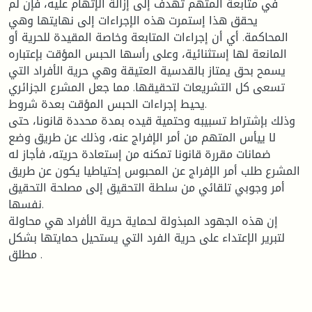
في متابعة المتهم تهدف إلى إزالة الإتهام عليه، فإن لم
يحقق هذا إستمرت هذه الإجراءات إلى نهايتها وهي
المحاكمة. أي أن إجراءات المتابعة وخاصة المقيدة للحرية أو
المانعة لها إستثنائية، وعلى رأسها الحبس المؤقت بإعتباره
يسمح بحق يمتاز بالقدسية العتيقة وهي حرية الأفراد التي
تسعى كل التشريعات لتحقيقها. مما جعل المشرع الجزائري
يحيط إجراءات الحبس المؤقت بعدة شروط.
وذلك بإشتراط تسبيبه وحتمية قيده بمدة محددة قانونا، حتى
لا ييأس المتهم من أمر الإفراج عنه، وذلك عن طريق وضع
ضمانات مقررة قانونا تمكنه من إستعادة حريته، فأجاز له
المشرع طلب أمر الإفراج عن المحبوس إحتياطيا يكون عن طريق
أمر وجوبي تلقائي من سلطة التحقيق إلى مصلحة التحقيق
نفسها.
إن هذه الجهود المبذولة لحماية حرية الأفراد هي محاولة
لتبرير الإعتداء على حرية الفرد التي يستحيل حمايتها بشكل
مطلق .