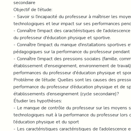
secondaire
Objectif de l'étude:
- Savoir si l'incapacité du professeur à maîtriser les moye
technologiques et leur impact sur ses performances pend
- Connaître l'impact des caractéristiques de l'adolescenc
du professeur d'éducation physique et sportive.
- Connaître l'impact du manque d'installations sportives
pédagogiques sur la performance du professeur pendant 
- Connaître l'impact des pressions sociales (famille, com
établissement d'enseignement, environnement de travail)
performances du professeur d'éducation physique et spor
Problème de l’étude: Quelles sont les causes des pressio
performance du professeur d’éducation physique et de sp
établissements d’enseignement (cycle secondaire)?
Étudier les hypothèses:
- Le manque de contrôle du professeur sur les moyens sc
technologiques nuit à la performance du professeur lors 
l'éducation physique et du sport
- Les caractéristiques caractéristiques de l'adolescence e