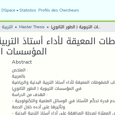
f DSpace
Statistics
Profils des Chercheurs
ة البدنية
Master Thesis
أسباب الضغوطات المعيقة لأداء أستاذ التربية البدنية والرياضية في المؤسسات التربوية ( الطور الثانوي)
ة لأداء أستاذ التربية البدنية
لطور الثانوي)
Abstract
الملخص :
بالعربية
عنوان الدراسة : أسباب الضغوطات المعيقة لأداء أستاذ التربي
في المؤسسات التربوية ( الطور الثانوي)
الهدف من الدراسة :
- معرفة هل لعدم قدرة تحكّم الأستاذ في الوسائل العلمية والتكنولوجية
وتأثيرها على آدءه خلال الحصة.
- معرفة تأثير الخصائص المميّزة لمرحلة المراهقة على أداء أستاذ التربية البدنية