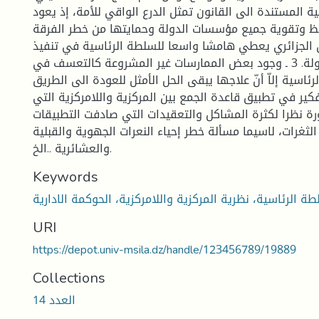
سية المستندة الى القانون تمثل الدرع الواقي للأمة، إذ يعود
 وتقوية جميع مؤسسات الدولة وحمايتها من خطر الفرقة
 ـ القانون الجزائري يعطي هامشا واسعا للسلطة الرئاسية في تنفيذ
قرارات وقوانين الدولة. 3 ـ وجود بعض الممارسات غير المشروعة كالتعسف في
ئاسية إلاّ أنّ علاجها يبقى الحل الأمثل للعودة الى الطريق
تمية التفكير في تطبيق قاعدة الجمع بين المركزية واللامركزية التي
ة نظرا لكثرة المشاكل والتعقيدات التي صادفت التطبيقات
الثغرات، لاسيما مسألة خطر إحياء النعرات الجهوية والقبلية
والعشائرية ..الخ.
Keywords
طة الرئاسية، نظرية المركزية واللامركزية، الحوكمة الادارية
URI
https://depot.univ-msila.dz/handle/123456789/19889
Collections
العدد 14