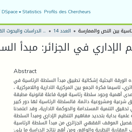
f DSpace
Statistics
Profils des Chercheurs
العدد 14
مجلة الدراسات والبحوث القانونية
م الإداري في الجزائر: مبدأ الس
Abstract
 الورقة البحثية إشكالية تطبيق مبدأ السلطة الرئاسية في
ائري، لاسيما فكرة الجمع بين المركزية الادارية واللامركزية ،
دى أهمية وجود سلطة رئاسية قوية فاعلة قانونية مطبقة
 شرعية ومشروعية دائمة. فالسلطة الرئاسية لها دور كبير
قيق التنمية المستدامة والحوكمة الادارية، وقد اعتمدنا
علمية بداية بتحديد مفاهيم التنظيم الإداري ومبدأ السلطة
تفصيل الموقف الفقهي الجزائري من مبدأ السلطة الرئاسية
المقاربة النظرية والواقع، ومن أهم نتائج الدراسة ما يلي: