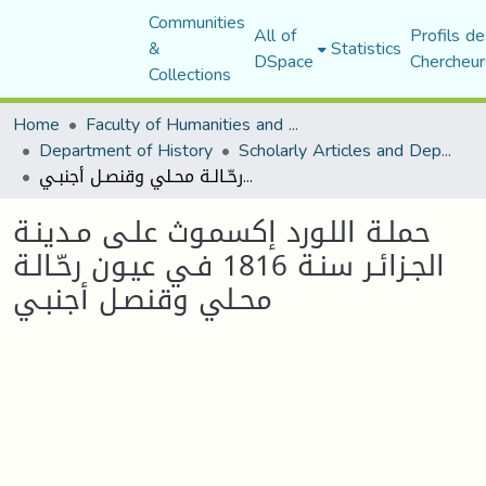
Communities
All of
Profils de
&
Statistics
DSpace
Chercheur
Collections
Home
Faculty of Humanities and Social Sciences
Department of History
Scholarly Articles and Department Publications
حملـة اللـورد إكسمـوث علـى مـدينـة الجـزائـر سنـة 1816 فـي عيـون رحّـالـة محـلي وقنصـل أجنبـي
حملـة اللـورد إكسمـوث علـى مـدينـة
الجـزائـر سنـة 1816 فـي عيـون رحّـالـة
محـلي وقنصـل أجنبـي