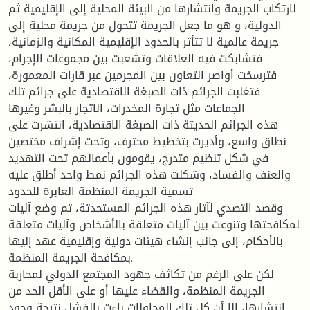
لارتكاب الجريمة وانتشارها من البيئة المحلية إلى الإقليمية ثم
الدولية، و هو ما جعل الجريمة تتحول من جريمة محلية إلى
جريمة عالمية لا تتأثر بالحدود الإقليمية المكانية والزمانية،
فتشابكت فيه العلاقات وتشعبت بين مجموعات الإجرام،
فترسخت أواصر التعاون بين المجرمين عبر قارات المعمورة،
فتغلبت الجرائم ذات الصبغة الاقتصادية على جرائم تلك
الجماعات مثل تجارة المخدرات، الاتجار بالبشر وغيرها.
هذه الجرائم الحديثة ذات الصبغة الاقتصادية، انتشرت على
نطاق واسع، وأديرت بتخطيط محترف، وتحت إشراف مختصين
في شكل تنظيم متدرج، يقومون بأعمالهم تحت التهديد
والعنف والفساد، وشكلت هذه الجرائم نمط واحد أطلق عليه
تسمية الجريمة المنظمة العابرة للحدود.
وقصد التصدي لآثار هذه الجرائم المستحدثة، تم وضع آليات
لمكافحتها وتنوعت بين آليات متعلقة بالأشخاص وآليات متعلقة
بالأحكام، إلى جانب إنشاء هيئات دولية وإقليمية عهد إليها
بمكافحة الجريمة المنظمة.
لكن على الرغم من تكاثف جهود المجتمع الدولي لمحاربة
الجريمة المنظمة، والقضاء عليها أو على الأقل الحد من
انتشارها، إلا أن كل تلك المحاولات باءت بالفشل نتيجة وجود