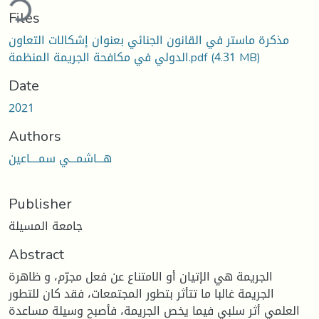
ding...
Files
مذكرة ماستر في القانون الجنائي بعنوان إشكالات التعاون
(4.31 MB)
الدولي في مكافحة الجريمة المنظمة.pdf
Date
2021
Authors
هـــاشمـــي سمــــاعين
Publisher
جامعة المسيلة
Abstract
الجريمة هي الإتيان أو الامتناع عن فعل مجرّم، و ظاهرة
الجريمة غالبا ما تتأثر بتطور المجتمعات، فقد كان للتطور
العلمي أثر سلبي فيما يخص الجريمة، فأصبح وسيلة مساعدة