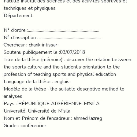
Faculté Institut des sciences et des activités sportives et
techniques et physiques
Département:
N° d’ordre :.............................................................................
N° d’inscription : ...................................................................
Chercheur : charik intissar
Soutenu publiquement le :03/07/2018
Titre de la thèse (mémoire) : discover the relation between
the sports culture and the student’s orientation to the
profession of teaching sports and physical education
Language de la thése : englais
Modèle de la thése : the suitable descriptive method to
analyses
Pays : RÉPUBLIQUE ALGÉRIENNE-M’SILA
Université: Université de M’sila
Nom et Prénom de l’encadreur : ahmed lazreg
Grade : conferencier