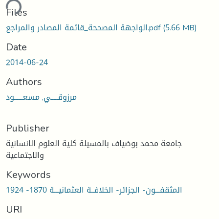
ding...
Files
الواجهة المصححة_قائمة المصادر والمراجع.pdf
(5.66 MB)
Date
2014-06-24
Authors
مرزوقـــــي, مسعــــــود
Publisher
جامعة محمد بوضياف بالمسيلة كلية العلوم الانسانية
والاجتماعية
Keywords
المثقفـــون- الجزائر- الخلافــة العثمانيـــة 1870- 1924
URI