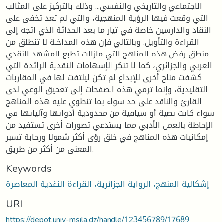
الاجتماعي والتاريخي والنفسي... وذلك بالتركيز على المثالب
التي وقعت فيها الرؤية المنهجية، والتي لم تعد تخفى على
النقاد والدارسين خاصة في تيار ما بعد الحداثة الذي اتجه إلى
القراءة والتأويل. وبالتالي فإن هذه المداخلة لا تنطلق من
منطق رفض هذه المناهج التي مازالت تطبع المشهد النقدي
العربي والجزائري، كما لا تنكر الإسهامات النقدية الرائدة التي
كشفت مناح أخرى للإبداع لم تكن ليلتفت لها في المقاربات
التقليدية، وإنما ترمي هذه الصفحات إلى تعميق الوعي لدى
القارئ والناقد على حد سواء بما تنطوي عليه هذه المناهج
سواء كانت نصية أو سياقية من محدودية أدواتها وآلياتها في
الإحاطة بالعمل الأدبي مما يستدعي تصورات أخرى تستفيد من
إمكانيات هذه المناهج في خلق رؤى أكثر شمولا ورحابة تسبر
المعنى من أكثر من طريق.
Keywords
إشكالية المنهج، الرواية الجزائرية، القراءة النقدية المعاصرة
URI
https://depot.univ-msila.dz/handle/123456789/17689