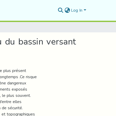
Log In
u du bassin versant
le plus présent
 longtemps .Ce risque
mène dangereux
éléments exposés
, le plus souvent.
d’entre elles
 de sécurité.
s et topographiques