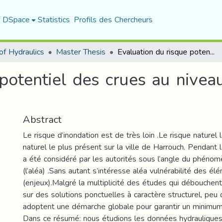
f DSpace
Statistics
Profils des Chercheurs
f Hydraulics
Master Thesis
Evaluation du risque potentiel des crues au niveau du bassin versant d’Oued Enssa
potentiel des crues au nivea
Abstract
Le risque d’inondation est de très loin .Le risque naturel 
naturel le plus présent sur la ville de Harrouch. Pendant
a été considéré par les autorités sous l’angle du phéno
(l’aléa) .Sans autant s’intéresse aléa vulnérabilité des 
(enjeux).Malgré la multiplicité des études qui débouchent
sur des solutions ponctuelles à caractère structurel, peu 
adoptent une démarche globale pour garantir un minimum
Dans ce résumé: nous étudions les données hydraulique