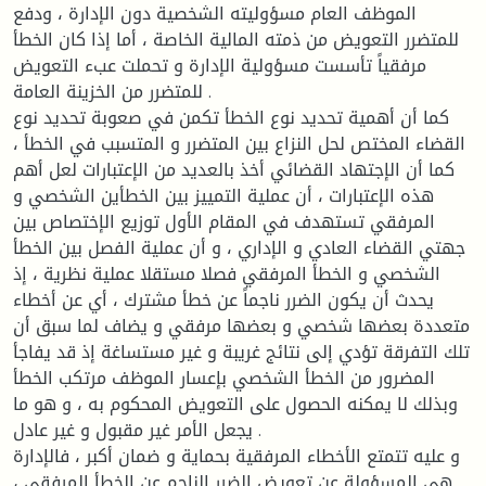
الموظف العام مسؤوليته الشخصية دون الإدارة ، ودفع
للمتضرر التعويض من ذمته المالية الخاصة ، أما إذا كان الخطأ
مرفقياً تأسست مسؤولية الإدارة و تحملت عبء التعويض
للمتضرر من الخزينة العامة .
كما أن أهمية تحديد نوع الخطأ تكمن في صعوبة تحديد نوع
القضاء المختص لحل النزاع بين المتضرر و المتسبب في الخطأ ،
كما أن الإجتهاد القضائي أخذ بالعديد من الإعتبارات لعل أهم
هذه الإعتبارات ، أن عملية التمييز بين الخطأين الشخصي و
المرفقي تستهدف في المقام الأول توزيع الإختصاص بين
جهتي القضاء العادي و الإداري ، و أن عملية الفصل بين الخطأ
الشخصي و الخطأ المرفقي فصلا مستقلا عملية نظرية ، إذ
يحدث أن يكون الضرر ناجماً عن خطأ مشترك ، أي عن أخطاء
متعددة بعضها شخصي و بعضها مرفقي و يضاف لما سبق أن
تلك التفرقة تؤدي إلى نتائج غريبة و غير مستساغة إذ قد يفاجأ
المضرور من الخطأ الشخصي بإعسار الموظف مرتكب الخطأ
وبذلك لا يمكنه الحصول على التعويض المحكوم به ، و هو ما
يجعل الأمر غير مقبول و غير عادل .
و عليه تتمتع الأخطاء المرفقية بحماية و ضمان أكبر ، فالإدارة
هي المسؤولة عن تعويض الضرر الناجم عن الخطأ المرفقي ،