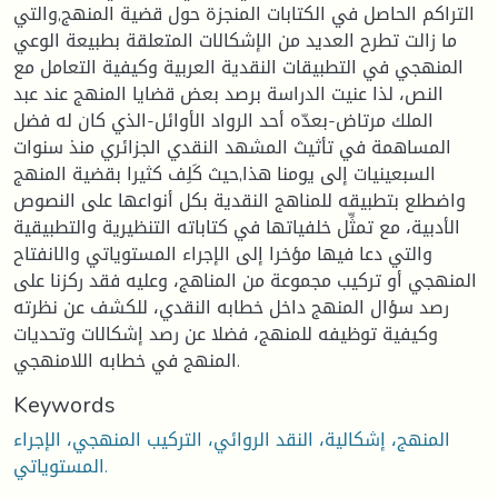
التراكم الحاصل في الكتابات المنجزة حول قضية المنهج,والتي
ما زالت تطرح العديد من الإشكالات المتعلقة بطبيعة الوعي
المنهجي في التطبيقات النقدية العربية وكيفية التعامل مع
النص، لذا عنيت الدراسة برصد بعض قضايا المنهج عند عبد
الملك مرتاض-بعدّه أحد الرواد الأوائل-الذي كان له فضل
المساهمة في تأثيث المشهد النقدي الجزائري منذ سنوات
السبعينيات إلى يومنا هذا,حيث كَلِف كثيرا بقضية المنهج
واضطلع بتطبيقه للمناهج النقدية بكل أنواعها على النصوص
الأدبية، مع تمثِّل خلفياتها في كتاباته التنظيرية والتطبيقية
والتي دعا فيها مؤخرا إلى الإجراء المستوياتي والانفتاح
المنهجي أو تركيب مجموعة من المناهج، وعليه فقد ركزنا على
رصد سؤال المنهج داخل خطابه النقدي، للكشف عن نظرته
وكيفية توظيفه للمنهج، فضلا عن رصد إشكالات وتحديات
المنهج في خطابه اللامنهجي.
Keywords
المنهج، إشكالية، النقد الروائي، التركيب المنهجي، الإجراء
المستوياتي.