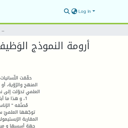
Log In
أرومة النموذج الوَظيفي في التراث اللغّوي العربي قراءة إبستيمولوجية في الجهاز التداولي عند أحمد المتوكّل
أرومة النموذج الوَظي
حقّقت اللّسانيات
المنهج والرّؤية، أو 
العلمي تحوّلت إلى نم
1، و هذا ما أ
المقاربة الإبستيمولو
جهة أسسها و مبادئ