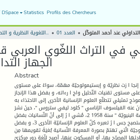
f DSpace
Statistics
Profils des Chercheurs
العدد 01
مجلة المقرى للدراسات اللغوية النظرية و التطبيقية
في في التراث اللغّوي العربي 
الجهاز التدا
Abstract
 إنجا ا زت نظريّة و إبستيمولوجيّة مهمّة، سواءً على مستوى
على مستوى تقنيات التّحليل واج ا رءاته، و بفضل هذا الإنجاز
وذج تمثيلي تتطلّع العلوم الإنسانية الأخرى إلى الاحتذاء به
بانَ عنه الفيلسوف الإناسي " كلود ليفي ستروس "، حينَ نشرَ
مُصنّفه " الإناسة البنيويّة " سنة 1958 2، مُشي ا رً إلى أنّ اللّسانيات بفضل
توجّهها العلميّ ستصبح جس ا رً تعبره كلّ العلوم الإنسانيّة الأخرى 3، و بفضل
جيّة الّتي تهتمّ بصورة المعرفة اللّسانية بُغيَةَ تقويمها مِن
ها المصرّح بها، أو المسكوت عنها، أصبح للّغة دور مركزيّ