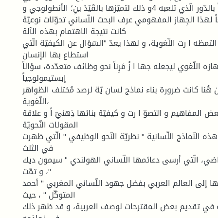
أنتجَوعياً مت ا زيداً بالدّور الّذي تلعبه 4و ذلك لتميّزها بالقَيْدَ ينِ؛ الأنطولوجي و
ً لهذا الجِهاز المفهومي عرف البحث اللّساني تحوّلات نوعيّة
كانت نتيجة الاهتمام بهذه الآلة
تمظه ا رت اللّغوية، و لهذا يعدّ "السّؤال عن الكيفيّة الّتي
استطاع بها الإنسان
زه اللّغوي ليجعله جها ا زً مَرِناً نحو وظائف متعدّدة، سؤالاً
إبستيمولوجياً
س" 5 و مِن هُنا كانت ضرورة بناء نماذج لسان يّة لرصد مُختلف الظواهر
اللّغوية،
ض المفاهيم و التصوّ ا رت و كيفيّة بنائها ذِهنيّ اً و علاقة
المقولات النّحويّة
ذه النّماذج اللّسانية " نظريّة النّحو الوظيفي " الّتي ظهرت
في الثلث
لماضي، الّتي أرسى دعائمها اللّساني الهولندي " سيمون ديك
"، و تمّت
ها إلى العالم العربي بفضل جهود اللّساني المغربي " أحمد
المتوكّل " ، حيث
ه في تقديم بعض المقترحات لوصف العربية، و قد ظهر ذلك