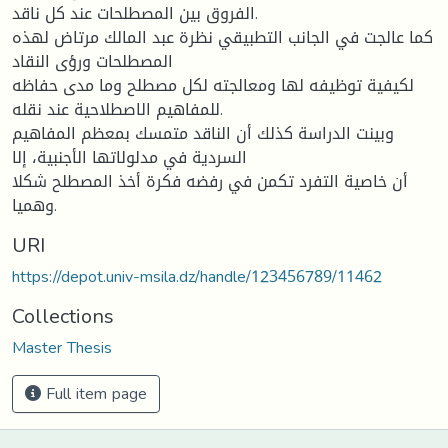
الفروق بین المصطلحات عند كل ناقد.
كما عالجت في الجانب التطبیقي نظرة عبد المالك مرتاض لهذه
المصطلحات ورؤى النقاد
لكیفیة توظیفه لها ومعالجته لكل مصطلح وما مدى حفاظه
للمفاهیم الاصطلاحیة عند نقله.
وبینت الدراسة كذلك أن الناقد متمسك بمعظم المفاهیم
السردیة في مدلولاتها الأجنبیة، إلا
أن خاصیة التفرد تكمن في رفضه فكرة أخذ المصطلح شكلا
وهمیا.
URI
https://depot.univ-msila.dz/handle/123456789/11462
Collections
Master Thesis
Full item page