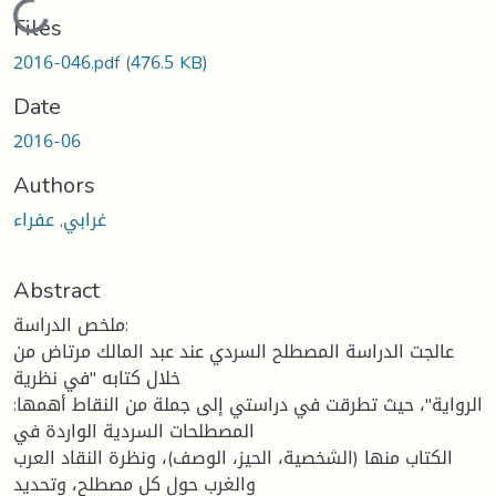
Loading...
Files
2016-046.pdf
(476.5 KB)
Date
2016-06
Authors
غرابي, عفراء
Abstract
ملخص الدراسة:
عالجت الدراسة المصطلح السردي عند عبد المالك مرتاض من
خلال كتابه "في نظریة
الروایة"، حیث تطرقت في دراستي إلى جملة من النقاط أهمها:
المصطلحات السردیة الواردة في
الكتاب منها (الشخصیة، الحیز، الوصف)، ونظرة النقاد العرب
والغرب حول كل مصطلح، وتحدید