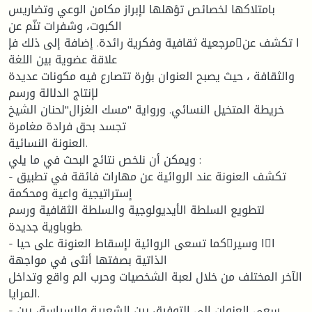
بامتلاكها لخصائص تؤهلها لإبراز مكامن الوعي وتضاريس
الكبوت، وشفرات تنّم عن
مرجعية ثقافية وفكرية رائدة. إضافة إلى ذلك فإا تكشف عن
علاقة عضوية بين اللغة
والثقافة ، حيث يصبح العنوان بؤرة تتصارع فيه مكونات عديدة
لإنتاج الدلالة ورسم
خريطة المتخيل النسائي. ورواية "مسك الغزال"لحنان الشيخ
تجسد بحق فرادة مغامرة
العنونة النسائية.
ويمكن أن نلخص نتائج البحث في ما يلي :
- تكشف العنونة عند الروائية عن مهارات فائقة في تطبيق
إستراتيجية واعية ومحكمة
لتطويع السلطة الأيديولوجية والسلطة الثقافية ورسم
طوباوية جديدة.
- كما تسعى الروائية لإسقاط العنونة على حياا وسيرا
الذاتية بصفتها أنثى في مواجهة
الآخر المختلف من خلال لعبة الشخصيات وحرب الم واقع وتداخل
المرايا.
- سعى العنوان إلى التوفيق بين الشعرية والسياسة، بين