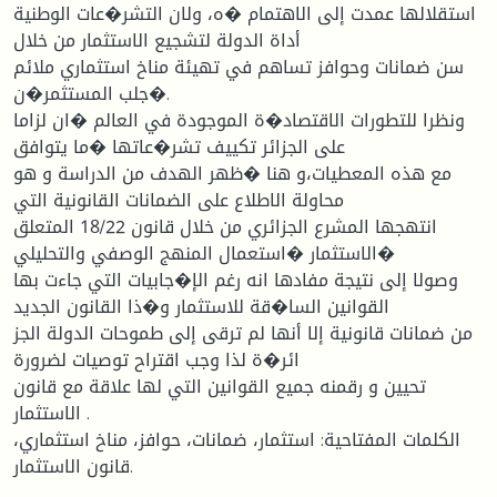
استقلالها عمدت إلى الاهتمام �ه، ولان التشر�عات الوطنیة
أداة الدولة لتشجیع الاستثمار من خلال
سن ضمانات وحوافز تساهم في تهیئة مناخ استثماري ملائم
�جلب المستثمر�ن.
ونظرا للتطورات الاقتصاد�ة الموجودة في العالم �ان لزاما
على الجزائر تكییف تشر�عاتها �ما یتوافق
مع هذه المعطیات،و هنا �ظهر الهدف من الدراسة و هو
محاولة الاطلاع على الضمانات القانونیة التي
انتهجها المشرع الجزائري من خلال قانون 18/22 المتعلق
�الاستثمار �استعمال المنهج الوصفي والتحلیلي
وصولا إلى نتیجة مفادها انه رغم الإ�جابیات التي جاءت بها
القوانین السا�قة للاستثمار و�ذا القانون الجدید
من ضمانات قانونیة إلا أنها لم ترقى إلى طموحات الدولة الجز
ائر�ة لذا وجب اقتراح توصیات لضرورة
تحیین و رقمنه جمیع القوانین التي لها علاقة مع قانون
الاستثمار .
الكلمات المفتاحیة: استثمار، ضمانات، حوافز، مناخ استثماري،
قانون الاستثمار.