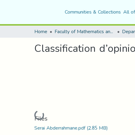
Communities & Collections
All o
Home
Faculty of Mathematics and Computer Science
Classification d’opin
Loading...
Files
Serai Abderrahmane.pdf
(2.85 MB)