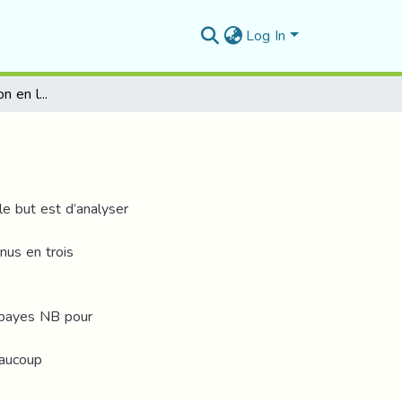
Log In
Classification d’opinion en langue arabe
le but est d’analyser
nus en trois
s bayes NB pour
eaucoup