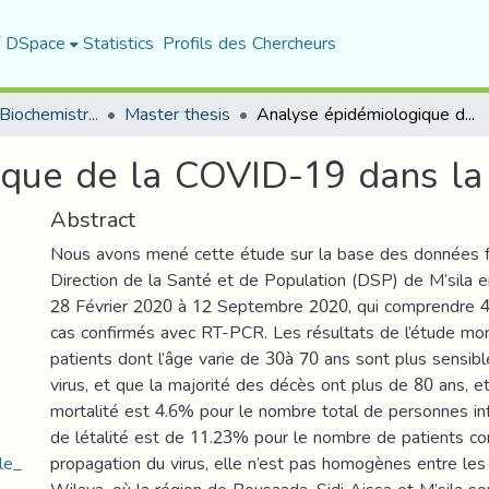
f DSpace
Statistics
Profils des Chercheurs
Department of Biochemistry and Microbiology
Master thesis
Analyse épidémiologique de la COVID-19 dans la wilaya de M’sila
que de la COVID-19 dans la 
Abstract
Nous avons mené cette étude sur la base des données fo
Direction de la Santé et de Population (DSP) de M’sila e
28 Février 2020 à 12 Septembre 2020, qui comprendre 
cas confirmés avec RT-PCR. Les résultats de l’étude mon
patients dont l’âge varie de 30à 70 ans sont plus sensibles
virus, et que la majorité des décès ont plus de 80 ans, e
mortalité est 4.6% pour le nombre total de personnes inf
de létalité est de 11.23% pour le nombre de patients co
le_
propagation du virus, elle n’est pas homogènes entre les