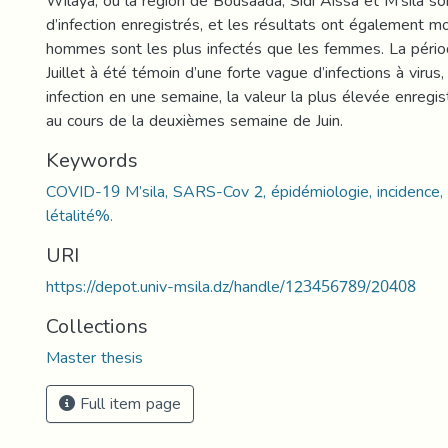
Wilaya, où la région de Bousaada, Sidi Aissa et M’sila so
d’infection enregistrés, et les résultats ont également m
hommes sont les plus infectés que les femmes. La périod
Juillet à été témoin d’une forte vague d’infections à virus
infection en une semaine, la valeur la plus élevée enregi
au cours de la deuxièmes semaine de Juin.
Keywords
COVID-19 M’sila, SARS-Cov 2, épidémiologie, incidence,
létalité%.
URI
https://depot.univ-msila.dz/handle/123456789/20408
Collections
Master thesis
Full item page