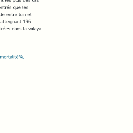
nt les plus des cas
ontrés que les
e entre Juin et
, atteignant 196
strées dans la wilaya
 mortalité%,