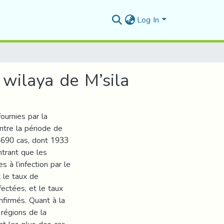
Log In
wilaya de M’sila
urnies par la
ntre la période de
4690 cas, dont 1933
trant que les
 à l’infection par le
t le taux de
ectées, et le taux
nfirmés. Quant à la
 régions de la