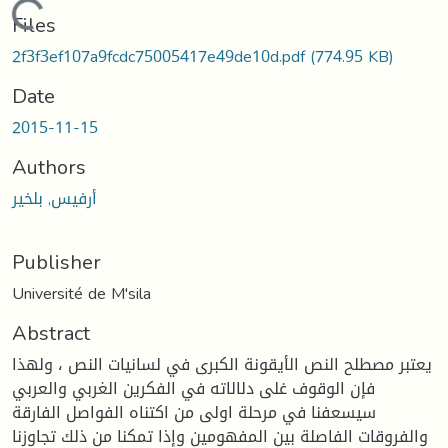
Loading...
Files
2f3f3ef107a9fcdc75005417e49de10d.pdf
(774.95 KB)
Date
2015-11-15
Authors
أرفيس, بلخير
Publisher
Université de M'sila
Abstract
يعتبر مصطلح النص الأيقونة الكبرى في لسانيات النص ، ولهذا
فإن الوقوف غلى دلالاته في الفكرين الغربي والعربي
سيسعفنا في مرحلة اولى من اكتناه الفواصل الفارقة
والفروقات الفاصلة بين المفهومين وإذا تمكنا من ذلك تجاوزنا