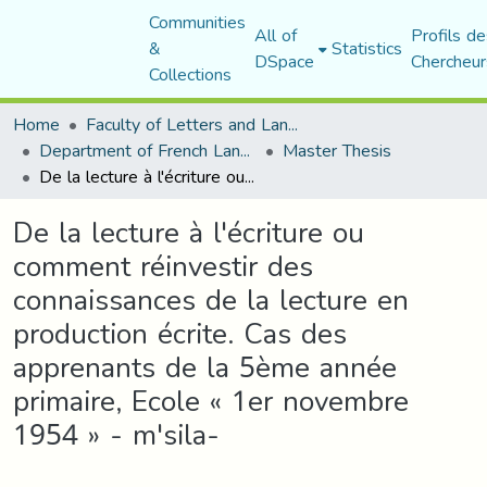
Communities
All of
Profils de
&
Statistics
DSpace
Chercheur
Collections
Home
Faculty of Letters and Languages
Department of French Language and Literature
Master Thesis
De la lecture à l'écriture ou comment réinvestir des connaissances de la lecture en production écrite. Cas des apprenants de la 5ème année primaire, Ecole « 1er novembre 1954 » - m'sila-
De la lecture à l'écriture ou
comment réinvestir des
connaissances de la lecture en
production écrite. Cas des
apprenants de la 5ème année
primaire, Ecole « 1er novembre
1954 » - m'sila-