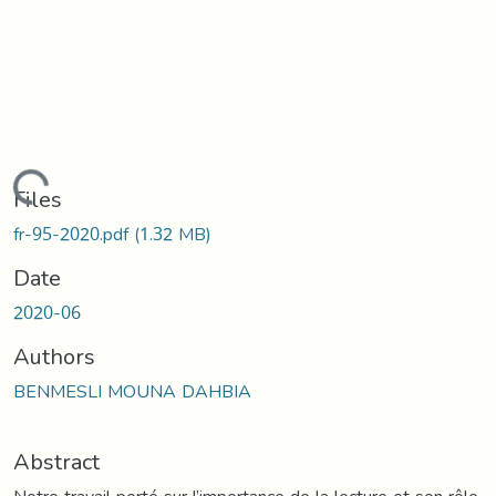
Loading...
Files
fr-95-2020.pdf
(1.32 MB)
Date
2020-06
Authors
BENMESLI MOUNA DAHBIA
Abstract