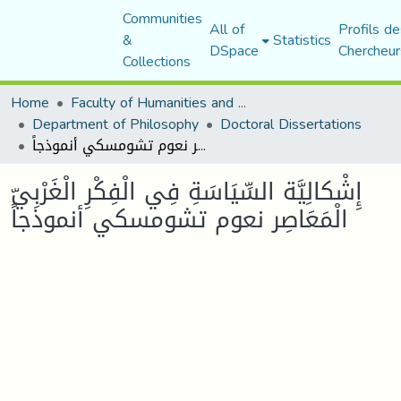
Communities
All of
Profils de
&
Statistics
DSpace
Chercheur
Collections
Home
Faculty of Humanities and Social Sciences
Department of Philosophy
Doctoral Dissertations
إِشْكالِيَّة السِّيَاسَةِ فِي الْفِكْرِ الْغَرْبِيّ الْمَعَاصِر نعوم تشومسكي أنموذجاً
إِشْكالِيَّة السِّيَاسَةِ فِي الْفِكْرِ الْغَرْبِيّ
الْمَعَاصِر نعوم تشومسكي أنموذجاً