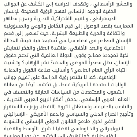
والجشع الرأسمالي ، وتهدف الدراسة إلى الكشف عن الجوانب
الخفية للوجود الإنساني لفهم الرؤية الصحيحة للإنسان
الديمقراطي، وللقيم الاشتراكية التحررية وتعزيز مظاهر
الممارسة بقصد الوصول إلى قيم التكامل والوعي والمسؤولية
والثقافة والحرية والطبيعة البشرية، حيث تسعى إلى فهم
الإنسان المعاصر في فضاء سياسي تُستبعد فيه قيمة العدالة
الاجتماعية والبعد الأخلاقي، مناشدة العقل والفكر لتعايش
نخبة تمجدها مصالح وقوى الدولة العالمية التي تدعم حقوق
الإنسان، تظل مصدراً للفوضى والعنف؟ نشر الإرهاب؟ وتشتيت
انتباه الرأي العام العالمي؟ وأساليب صناعة القبول والدعاية
الإعلامية، كما لا تقتصر رؤية الدراسة على تقييم جوانب
الولايات المتحدة الأمريكية فقط، بل تكشف أيضًا عن معاناة
الشعوب والمجتمعات من السياسات المارقة والتعسف في
العالم العربي الإسلامي، بدحض أفكار الربيع العربي التحررية ،
والتلاعب بالحقيقة، واستغلال الثروة (النفط)، وزعزعة الاستقرار
وتأجيج الصراع الديني والسياسي والدعم الأمريكي -الإسرائيلي
الخفي لخرق ملامح القانون الدولي الإنساني والتشويه
النيوليبرالي والدبلوماسي لقضايا الشرق الأوسط والقضية
الفلسطينية. كما تهدف إلى الكشف عن دور الممارسة