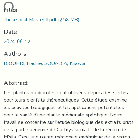
ading...
Files
Thése final Master II.pdf
(2.58 MB)
Date
2024-06-12
Authors
DJOUHRI, Nadine. SOUADIA, Khawla
Abstract
Les plantes médicinales sont utilisées depuis des siècles
pour leurs bienfaits thérapeutiques. Cette étude examine
les activités biologiques et les applications potentielles
pour la santé d'une plante médicinale spécifique. Notre
travail se concentre sur l'étude biologique des extraits bruts
de la partie aérienne de Cachrys sicula L. de la région de
M’sila. C’est une plante médicinale endémique de la région