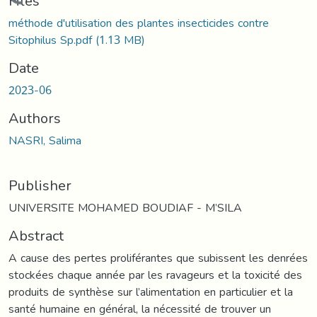
Loading...
Files
méthode d'utilisation des plantes insecticides contre
Sitophilus Sp.pdf
(1.13 MB)
Date
2023-06
Authors
NASRI, Salima
Publisher
UNIVERSITE MOHAMED BOUDIAF - M’SILA
Abstract
A cause des pertes proliférantes que subissent les denrées
stockées chaque année par les ravageurs et la toxicité des
produits de synthèse sur l’alimentation en particulier et la
santé humaine en général, la nécessité de trouver un