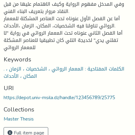
وفي المدخل مفهوم الرواية وكيف الاهتمام عليها من قبل
النقاد مروار بتعريف البناء الفني.
أما عن الفصل الأول عنوناه تحت العناصر المشكلة للمعمار
الروائي تناولنا فيه الشخصيات، المكان، الزمان ،الأحداث.
أما الفصل الثاني عنوناه تحت المعمار الروائي في رواية "لا
تفلتي يدي" لخديجة التلي كان تطبيقيا للعناصر المشكلة
للمعمار الروائي
Keywords
. الكلمات المفتاحية : المعمار الروائي ، الشخصيات ، الزمان ،
المكان ، الأحداث
URI
https://depot.univ-msila.dz/handle/123456789/25775
Collections
Master Thesis
Full item page