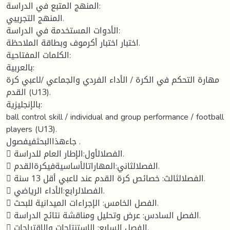
المنهج المتبع في الدراسة:
المنهج التجريبي.
الأدوات المستخدمة في الدراسة:
اختبار اختبار أكرموف وبطاقة الملاحظة.
الكلمات المفتاحية:
بالعربية:
مهارة التحكم في الكرة / الأداء الفردي والجماعي /لاعبي كرة
القدم (U13).
بالإنجليزية:
ball control skill / individual and group performance / football
players (U13).
جاءهذاالبحثفيفصول .
 الفصلالأول:الإطار العام للدراسة.
 الفصلالثاني:المهاراتالأساسيةفيكرةالقدم.
 الفصلالثالث: خصائص كرة القدم عند لاعبي أقل 13 سنة.
 الفصلالرابع:الأداء الرياضي.
 الفصل الخامس: الإجراءات الميدانية للبحث.
 الفصل السادس: عرض وتحليل ومناقشة نتائج الدراسة.
 الفصل السابع: الاستنتاجات والإقتراحات.