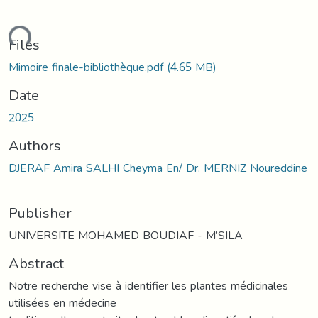
ding...
Files
Mimoire finale-bibliothèque.pdf
(4.65 MB)
Date
2025
Authors
DJERAF Amira SALHI Cheyma En/ Dr. MERNIZ Noureddine
Publisher
UNIVERSITE MOHAMED BOUDIAF - M’SILA
Abstract
Notre recherche vise à identifier les plantes médicinales
utilisées en médecine