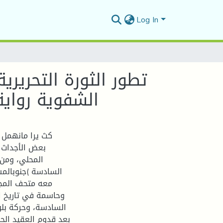
Log In
الشفوية رواية
كث يرا مانهمل 
بعض الأجداث ال
المحلي، ومن 
السادسة )جنوبالمس
معه متحف المجا
وحاسمة في تاريخ ال
السادسة، وحركة بل
بعد قدوم العقيد الح