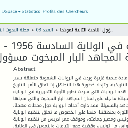
f DSpace
Statistics
Profils des Chercheurs
تطور الثورة التحريرية في الولاية السادسة 1956 - 1962 من خلال الروايات الشفوية رواية المجاهد البار المبخوت مسؤول الناحية الثانية نموذجا
العدد 03
مجلة البحوث الت
 المجاهد البار المبخوت مسؤول ا
Abstract
مادة علمية غزيرة وردت في الروايات الشفوية متعلقة بسير
تاريخية، وتزداد خطورة هذا التجاهل إذا تعلق الأمر بالتاريخ
هذه الروايات التي سردت تطور الثورة التحريرية في الولاية
يلة( ما جاء على لسان المجاهد البار المبخوت والتي سجلها
هد بالمسيلة. فقد دارت أحداث الرواية حول محطات مهمة،
ثورة بمنطقتنا، منها على الخصوص ما تعلق بتنظيم الولاية
ونيس ومصير جماعته، وموقف عمر ادريس من تنظيم الولاية
واس من تونس، وقضية جمع التبرعات والتموين في الولاية،