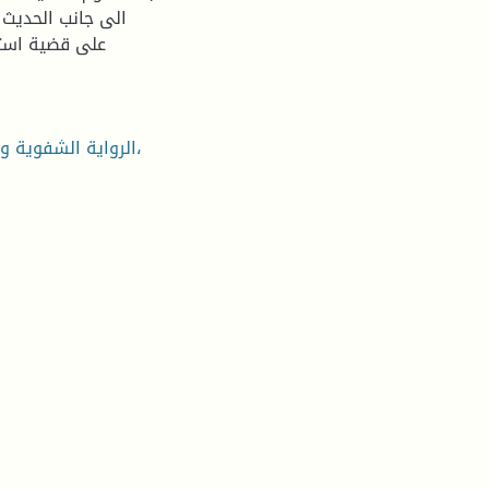
الى جانب الحديث 
على قضية استش
الرواية الشفوية وكتابة التاريخ، البار المتخوت، الناحية الثانية، الولاية السادسة،