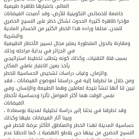
العالم، باعتبارها ظاهرة طبيعية
خاضعة للخصائص التكوينية للأرض، وقد أصبحت الفيضانات
مؤخرا ظاهرة كثيرة الحدوث تشكل خطر على النسيج الحضري
للمدن، مخلفا وراءه هذا الخطر الكثير من الخسائر المادية
والبشرية.
ومقارنة بالدول المتطورة يعتبر مجال تسيير الأخطار الطبيعية
في الجزائر في بداية مراحله وذلك
بسبب قلة التقنيات، وكذلك كونه يتطلب تخطيط استراتيجي
يأخذ بعين الاعتبار عاملي المكان
والزمان، وغياب دراسات تشخيص الحساسية للخطر.
ومن خلال ما تطرقنا إليه في دراستنا لموضوع الفيضانات ، فقد
تبين لنا أنها تنشأ نتيجة لعاملين وهما الطبيعة والإنسان، وفي
نفس الوقت هما أكثر العوامل تأثرا وحساسية لأخطار
الفيضانات.
وقد تطرقنا في بحثنا إلى دراسة تحليلية لمدينة بوسعادة ،
وبينا أثار الفيضانات عليها وكذلك
حساسية المدينة لهذا الخطر والمناطق الأكثر عرضة للخطر في
النسيج الحضري من بينها حي بلاطو (الهضبة )، كما لاحظنا عدم