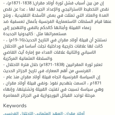
- إن من بين أسباب فشل ثورة أولاد مقران( 1838-1871م)،
نقص التخطيط الاستراتيجي والإعداد الجيد لها ، عدا عن نقص
العدة والعتاد التي تمثلت في بعض الأسلحة التقليدية ، ونتج
عنها قيام السلطات الاستعمارية الفرنسية بأعمال تعسفية ضد
زعماء القبيلة وأبنائها كالحكم بالنفي والتهجير إلى
مستعمراتها مثل : كاليدونيا الجديدة.
- نستنتج أن قبيلة أولاد مقران في التاريخ الحديث(16-19م) ،
كانت لها علاقات خارجية وداخلية تجلت أساسا في الاحتلال
الاسباني والثانية علاقات العداء مع إمارة آيث القاضي
والسلطة العثمانية المركزية.
- تعتبر ثورة المقرانيين (1838-1871م) خلال فترة الاحتلال
الفرنسي من أهم المعارك فى تاريخ الجزائر الحديث .
- إن السياسة الفرنسية اتجاه قبيلة أولاد مقران منذ عام
1871م ، اتسمت بتهديم نفوذ ،ونفي قبيلة أولاد مقران ،
وهي سياسة تسببت في تفتيت القبيلة وتشتيتها، وإنهاء
مرحلة تواجد القبائل البورجوازية في الجزائر المعاصرة.
Keywords
أولاد مقران-العهد العثماني-الاحتلال الفرنسي