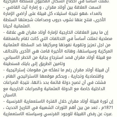
تمثلت أساساً في اخضاع السكان المحليون للسلطة المركزية.
- اتسمت العلاقة بين أولاد مقران ، و إمارة آيث القاضي
بالعداء ،فهو نتيجة استيلاء كل قبيلة على أراضي الإمارة
الأخرى، فنتج عنها نشوب حروب وصدامات شجعتها السلطة
العثمانية أحيانا.
- إن ما يميز العلاقات الخارجية لإمارة أولاد مقران هي علاقة
مصلحية تمثلت أساساً في التحالفات التي كانت تقام بالمنطقة
من اجل تعزيز وتقوية نفوذها ومركزها ضد السلطة العثمانية
المركزية وسياستها، وهاته الأخيرة قامت هي الأخرى بالتحالف
مع قبيلة أولاد مقران قصد استرجاع بجاية من الخطر الاسباني،
وتامين الطريق إلى بايلك قسنطينة
- أن قبيلة أولاد مقران رغم ما تملكه من مقومات إستراتيجية
واقتصادية وتجارية ، وبحكم موقعها الاستراتيجي الهام ،
فشلت في أن تصبح دولة قائمة بحد ذاتها، نتيجة الصراعات
الداخلية خاصة مع الدولة العثمانية والصراعات الخارجية مع
الاسبان.
- إن ثورة قبيلة أولاد مقران خلال الفترة الاستعمارية الفرنسية
1871م ، تعد من بين أهم الثورات الشعبية في التاريخ الحديث ،
عبرت عن رفض القبيلة للوجود الفرنسي وسياسته الاستعمارية.