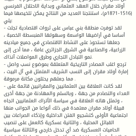
أولاد مقران خلال العهد العثماني وبداية الاحتلال الفرنسي
(1516-1871م)، استنتجنا العديد من النتائج يمكن تلخيصها فيما
يلي:
- لقد توفرت منطقة بني عباس على ثروات اقتصادية تجلت
أساسا في أراضيها الواسعة وسهولها المنبسطة الخصبة ،
جعلها تستحوذ على النشاط الاقتصادي في جميع ميادينه
الزراعية، والصناعية في الشرق الجزائري عامة ، مما أدى إلى
نمو التبادل التجاري وطرق المواصلات آنذاك.
- ترجع اغلب المصادر التاريخية المتعلقة بموضوع نسب واصل
إمارة أولاد مقران إلى النسب الشريف المتمثل في آل البيت ،
مما جعلهم يحتلون مكانة مرموقة .
- لقد كانت العلاقة بين العثمانيين والمقرانيين قائمة على
العداء والتصادم من جهة ، وبالسلم والمهادنة من جهة أخرى
، وتمثل هاته العلاقة في سياسة الأتراك العثمانيين اتجاه
قبيلة أولاد مقران معتمدة في ذلك أنواعا من الجوانب منها
اجتماعية الأولى كتشجيع الفتن الداخلية وإذكاء الصراعات بين
القبائل المحلية ، والثانية عسكرية كالعمل على تنصيب
الحاميات العسكرية ضد أي تدخل خارجي والثالثة سياسية