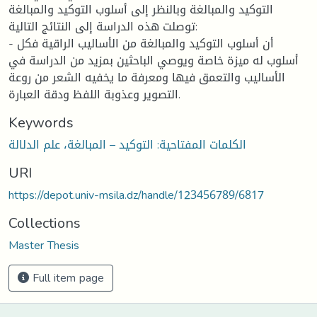
التوكيد والمبالغة وبالنظر إلى أسلوب التوكيد والمبالغة
توصلت هذه الدراسة إلى النتائج التالية:
- أن أسلوب التوكيد والمبالغة من الأساليب الراقية فكل
أسلوب له ميزة خاصة ويوصي الباحثين بمزيد من الدراسة في
الأساليب والتعمق فيها ومعرفة ما يخفيه الشعر من روعة
التصوير وعذوبة اللفظ ودقة العبارة.
Keywords
الكلمات المفتاحية: التوكيد – المبالغة، علم الدلالة
URI
https://depot.univ-msila.dz/handle/123456789/6817
Collections
Master Thesis
Full item page