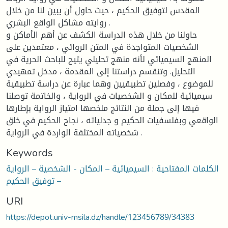
المقدس لتوفيق الحكيم ، حيث حاول أن يبين لنا من خلال
روايته مشاكل الواقع البشري .
حاولنا من خلال هذه الدراسة الكشف عن أهم الأماكن و
الشخصيات المتواجدة في المتن الروائي ، معتمدين على
المنهج السيميائي لأنه منهج تحليلي يتيح للباحث الحرية في
التحليل. وتنقسم دراستنا إلى المقدمة ، مدخل تمهيدي
للموضوع ، وفصلين تطبيقيين وهما عبارة عن دراسة تطبيقية
سيميائية للمكان و الشخصيات في الرواية ، والخاتمة توصلنا
فيها إلى جملة من النتائج ملخصها امتياز الرواية بإطارها
الواقعي وبفلسفيات الحكيم و جدلياته ، نجاح الحكيم في خلق
شخصياته المختلفة الواردة في الرواية .
Keywords
الكلمات المفتاحية : السيميائية – المكان - الشخصية – الرواية
– توفيق الحكيم
URI
https://depot.univ-msila.dz/handle/123456789/34383